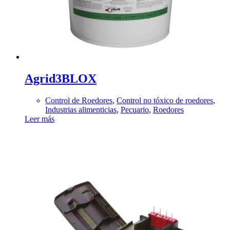
Agrid3BLOX
Control de Roedores
,
Control no tóxico de roedores
,
Industrias alimenticias
,
Pecuario
,
Roedores
Leer más